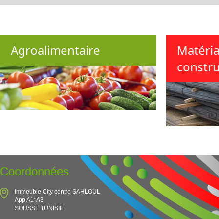
Agroalimentaire
Matéri
constru
Coordonnées
Immeuble City centre SAHLOUL
App A1*A3
SOUSSE TUNISIE