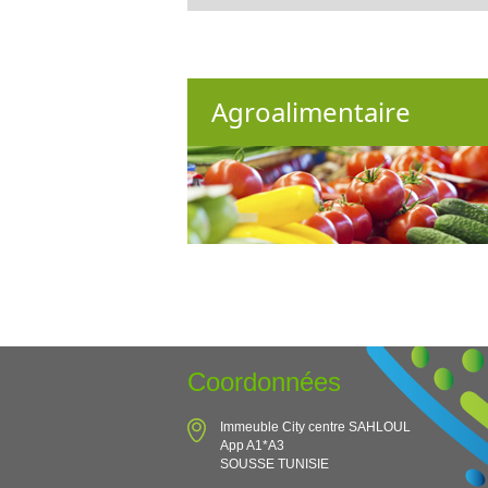
Agroalimentaire
Coordonnées
Immeuble City centre SAHLOUL
App A1*A3
SOUSSE TUNISIE