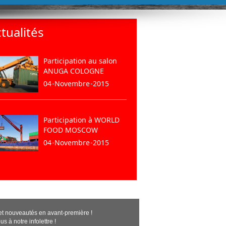
tualités
Participation au salon
ANUGA COLOGNE
04
Novembre
2015
Participation à WORLD
FOOD MOSCOW
04
Novembre
2015
t nouveautés en avant-première !
us à notre infolettre !