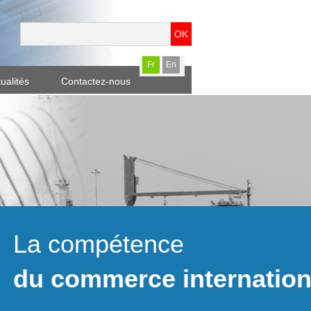
OK
Fr
En
ualités
Contactez-nous
La compétence
du commerce internation