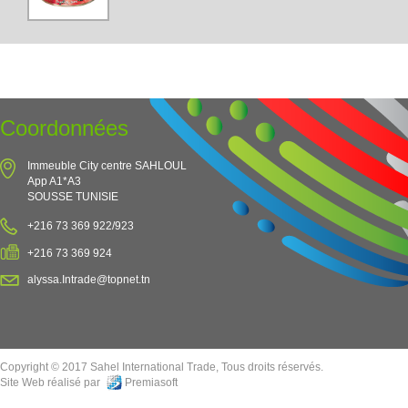
Coordonnées
Immeuble City centre SAHLOUL
App A1*A3
SOUSSE TUNISIE
+216 73 369 922/923
+216 73 369 924
alyssa.Intrade@topnet.tn
Copyright © 2017 Sahel International Trade, Tous droits réservés.
Site Web réalisé par
Premiasoft