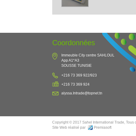
Coordonnées
Immeuble City centre SAHLOUL
App A1*A3
SOUSSE TUNISIE
+216 73 369 922/923
+216 73 369 924
alyssa.Intrade@topnet.tn
Copyright © 2017 Sahel International Trade, Tous d
Site Web réalisé par
Premiasoft