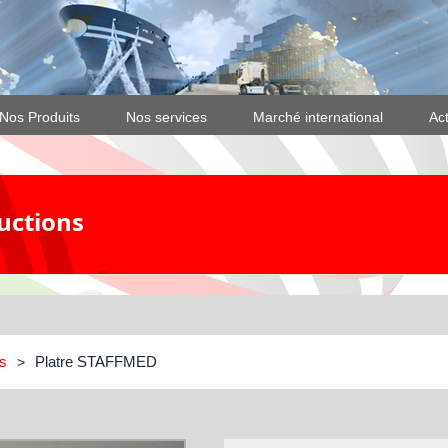
Nos Produits
Nos services
Marché international
Act
uctions
ns
Platre STAFFMED
>